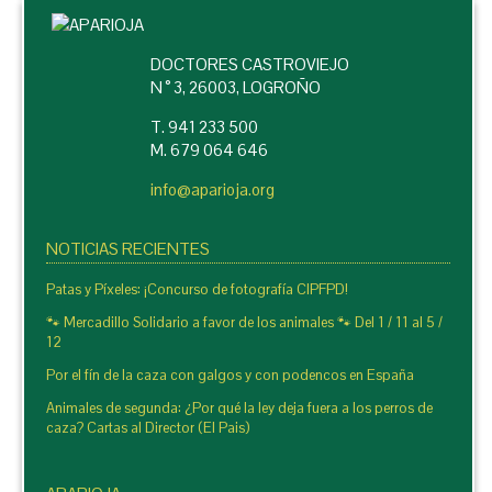
DOCTORES CASTROVIEJO
N ° 3, 26003, LOGROÑO
T. 941 233 500
M. 679 064 646
info@aparioja.org
NOTICIAS RECIENTES
Patas y Píxeles: ¡Concurso de fotografía CIPFPD!
🐾 Mercadillo Solidario a favor de los animales 🐾 Del 1 / 11 al 5 /
12
Por el fín de la caza con galgos y con podencos en España
Animales de segunda: ¿Por qué la ley deja fuera a los perros de
caza? Cartas al Director (El Pais)