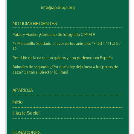
info@aparioja.org
NOTICIAS RECIENTES
Patas y Píxeles: ¡Concurso de fotografía CIPFPD!
🐾 Mercadillo Solidario a favor de los animales 🐾 Del 1 / 11 al 5 /
12
Por el fín de la caza con galgos y con podencos en España
Animales de segunda: ¿Por qué la ley deja fuera a los perros de
caza? Cartas al Director (El Pais)
APARIOJA
Inicio
¡Hazte Socio!
DONACIONES