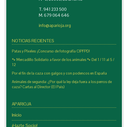
T. 941 233 500
M. 679 064 646
info@aparioja.org
NOTICIAS RECIENTES
Patas y Píxeles: ¡Concurso de fotografía CIPFPD!
🐾 Mercadillo Solidario a favor de los animales 🐾 Del 1 / 11 al 5 /
12
Por el fín de la caza con galgos y con podencos en España
Animales de segunda: ¿Por qué la ley deja fuera a los perros de
caza? Cartas al Director (El Pais)
APARIOJA
Inicio
¡Hazte Socio!