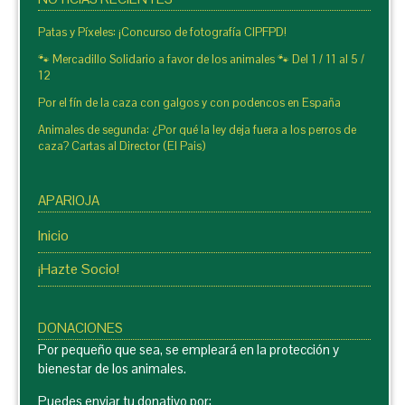
Patas y Píxeles: ¡Concurso de fotografía CIPFPD!
🐾 Mercadillo Solidario a favor de los animales 🐾 Del 1 / 11 al 5 /
12
Por el fín de la caza con galgos y con podencos en España
Animales de segunda: ¿Por qué la ley deja fuera a los perros de
caza? Cartas al Director (El Pais)
APARIOJA
Inicio
¡Hazte Socio!
DONACIONES
Por pequeño que sea, se empleará en la protección y
bienestar de los animales.
Puedes enviar tu donativo por: