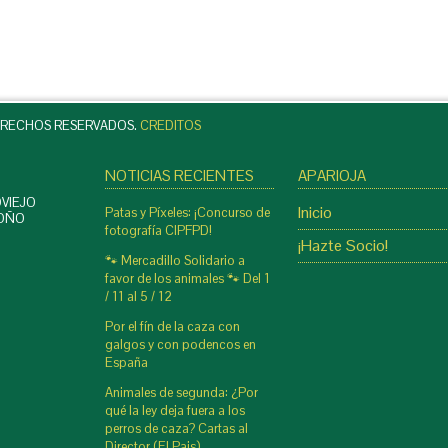
ERECHOS RESERVADOS.
CREDITOS
NOTICIAS RECIENTES
APARIOJA
VIEJO
Inicio
Patas y Píxeles: ¡Concurso de
ROÑO
fotografía CIPFPD!
¡Hazte Socio!
🐾 Mercadillo Solidario a
favor de los animales 🐾 Del 1
/ 11 al 5 / 12
Por el fín de la caza con
galgos y con podencos en
España
Animales de segunda: ¿Por
qué la ley deja fuera a los
perros de caza? Cartas al
Director (El Pais)