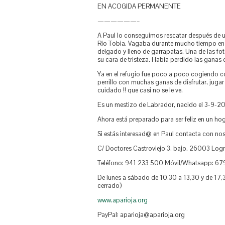
EN ACOGIDA PERMANENTE
——————–
A Paul lo conseguimos rescatar después de
Rio Tobia. Vagaba durante mucho tiempo en
delgado y lleno de garrapatas. Una de las fot
su cara de tristeza. Había perdido las ganas d
Ya en el refugio fue poco a poco cogiendo c
perrillo con muchas ganas de disfrutar, jugar y
cuidado !! que casi no se le ve.
Es un mestizo de Labrador, nacido el 3-9-2
Ahora está preparado para ser feliz en un hog
Si estás interesad@ en Paul contacta con nos
C/ Doctores Castroviejo 3, bajo. 26003 Log
Teléfono: 941 233 500 Móvil/Whatsapp: 6
De lunes a sábado de 10,30 a 13,30 y de 17,
cerrado)
www.aparioja.org
PayPal: aparioja@aparioja.org