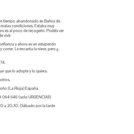
 un tiempo abandonado en Baños de
 malas condiciones. Estaba muy
os es al poco de recogerlo. Podéis ver
e vivir.
onfianza y ahora es un estupendo
 correr. Le encanta la nieve, pero ¡¡
014.
ar que lo adopte y lo quiera.
otros.
roño (La Rioja) España.
79 064 646 (solo URGENCIAS)
30 a 20,30. (Sábado por la tarde