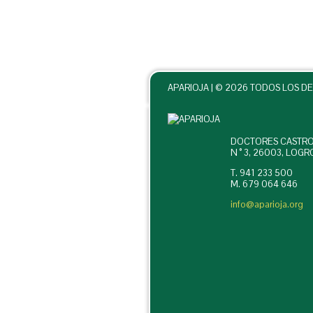
APARIOJA |
© 2026 TODOS LOS D
DOCTORES CASTRO
N ° 3, 26003, LOG
T. 941 233 500
M. 679 064 646
info@aparioja.org