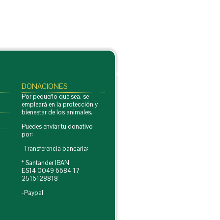
DONACIONES
Por pequeño que sea, se
empleará en la protección y
bienestar de los animales.
Puedes enviar tu donativo
por:
-Transferencia bancaria:
* Santander IBAN
ES14 0049 6684 17
2516128818
-Paypal