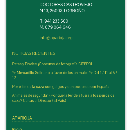
DOCTORES CASTROVIEJO
N ° 3, 26003, LOGROÑO
T. 941 233 500
M. 679 064 646
info@aparioja.org
NOTICIAS RECIENTES
Patas y Píxeles: ¡Concurso de fotografía CIPFPD!
🐾 Mercadillo Solidario a favor de los animales 🐾 Del 1 / 11 al 5 /
12
Por el fín de la caza con galgos y con podencos en España
Animales de segunda: ¿Por qué la ley deja fuera a los perros de
caza? Cartas al Director (El Pais)
APARIOJA
Inicio