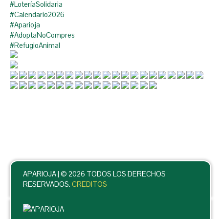
#LoteríaSolidaria
#Calendario2026
#Aparioja
#AdoptaNoCompres
#RefugioAnimal
APARIOJA |
© 2026 TODOS LOS DERECHOS
RESERVADOS.
CREDITOS